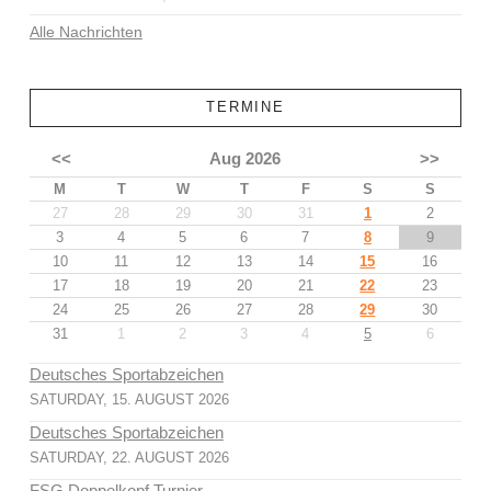
Alle Nachrichten
TERMINE
<<
Aug 2026
>>
M
T
W
T
F
S
S
27
28
29
30
31
1
2
3
4
5
6
7
8
9
10
11
12
13
14
15
16
17
18
19
20
21
22
23
24
25
26
27
28
29
30
31
1
2
3
4
5
6
Deutsches Sportabzeichen
SATURDAY, 15. AUGUST 2026
Deutsches Sportabzeichen
SATURDAY, 22. AUGUST 2026
FSG Doppelkopf Turnier