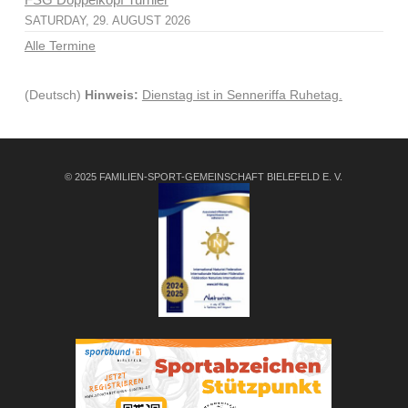
SATURDAY, 29. AUGUST 2026
Alle Termine
(Deutsch)
Hinweis:
Dienstag ist in Senneriffa Ruhetag.
© 2025 FAMILIEN-SPORT-GEMEINSCHAFT BIELEFELD E. V.