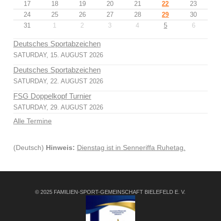
17
18
19
20
21
22
23
24
25
26
27
28
29
30
31
1
2
3
4
5
6
Deutsches Sportabzeichen
SATURDAY, 15. AUGUST 2026
Deutsches Sportabzeichen
SATURDAY, 22. AUGUST 2026
FSG Doppelkopf Turnier
SATURDAY, 29. AUGUST 2026
Alle Termine
(Deutsch)
Hinweis:
Dienstag ist in Senneriffa Ruhetag.
© 2025 FAMILIEN-SPORT-GEMEINSCHAFT BIELEFELD E. V.