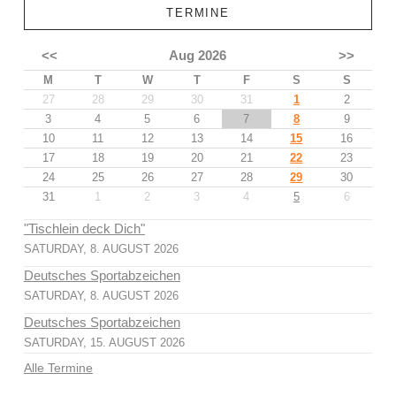
TERMINE
<<
Aug 2026
>>
M
T
W
T
F
S
S
27
28
29
30
31
1
2
3
4
5
6
7
8
9
10
11
12
13
14
15
16
17
18
19
20
21
22
23
24
25
26
27
28
29
30
31
1
2
3
4
5
6
"Tischlein deck Dich"
SATURDAY, 8. AUGUST 2026
Deutsches Sportabzeichen
SATURDAY, 8. AUGUST 2026
Deutsches Sportabzeichen
SATURDAY, 15. AUGUST 2026
Alle Termine