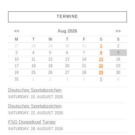
TERMINE
<<
Aug 2026
>>
M
T
W
T
F
S
S
27
28
29
30
31
1
2
3
4
5
6
7
8
9
10
11
12
13
14
15
16
17
18
19
20
21
22
23
24
25
26
27
28
29
30
31
1
2
3
4
5
6
Deutsches Sportabzeichen
SATURDAY, 15. AUGUST 2026
Deutsches Sportabzeichen
SATURDAY, 22. AUGUST 2026
FSG Doppelkopf Turnier
SATURDAY, 29. AUGUST 2026