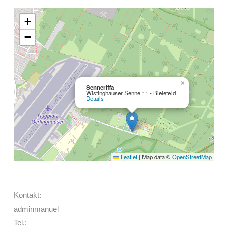
+
−
×
Senneriffa
Wistinghauser Senne 11 - Bielefeld
Details
Leaflet
|
Map data ©
OpenStreetMap
Kontakt:
adminmanuel
Tel.: