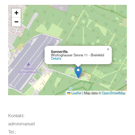
+
−
×
Senneriffa
Wistinghauser Senne 11 - Bielefeld
Details
Leaflet
|
Map data ©
OpenStreetMap
Kontakt:
adminmanuel
Tel.: