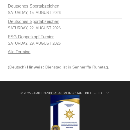
Deutsches Sportabzeichen
SATURDAY, 15. AUGUST 2026
Deutsches Sportabzeichen
SATURDAY, 22. AUGUST 2026
FSG Doppelkopf Turnier
SATURDAY, 29. AUGUST 2026
Alle Termine
(Deutsch)
Hinweis:
Dienstag ist in Senneriffa Ruhetag.
© 2025 FAMILIEN-SPORT-GEMEINSCHAFT BIELEFELD E. V.