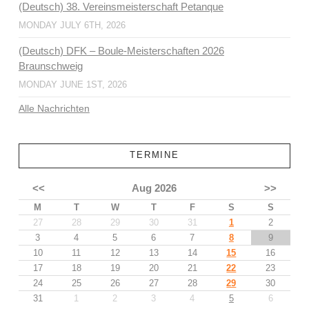
(Deutsch) 38. Vereinsmeisterschaft Petanque
MONDAY JULY 6TH, 2026
(Deutsch) DFK – Boule-Meisterschaften 2026
Braunschweig
MONDAY JUNE 1ST, 2026
Alle Nachrichten
TERMINE
<<
Aug 2026
>>
M
T
W
T
F
S
S
27
28
29
30
31
1
2
3
4
5
6
7
8
9
10
11
12
13
14
15
16
17
18
19
20
21
22
23
24
25
26
27
28
29
30
31
1
2
3
4
5
6