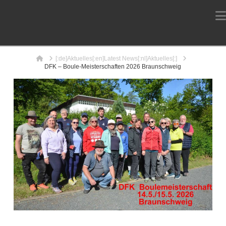
Home
[:de]Aktuelles[:en]Latest News[:nl]Aktuelles[:]
DFK – Boule-Meisterschaften 2026 Braunschweig