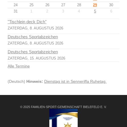
24
25
26
27
28
29
30
31
1
2
3
4
5
6
"Tischlein deck Dich"
ZATERDAG, 8. AUGUSTUS 2026
Deutsches Sportabzeichen
ZATERDAG, 8. AUGUSTUS 2026
Deutsches Sportabzeichen
ZATERDAG, 15. AUGUSTUS 2026
Alle Termine
(Deutsch)
Hinweis:
Dienstag ist in Senneriffa Ruhetag.
© 2025 FAMILIEN-SPORT-GEMEINSCHAFT BIELEFELD E. V.