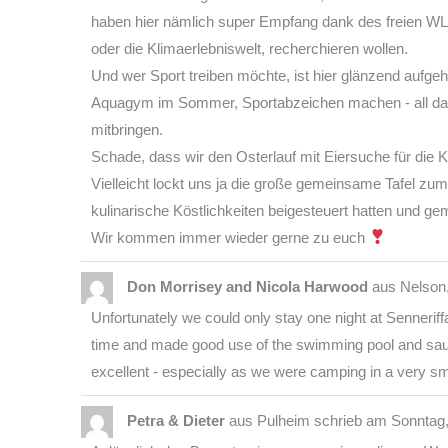
haben hier nämlich super Empfang dank des freien WLA
oder die Klimaerlebniswelt, recherchieren wollen.
Und wer Sport treiben möchte, ist hier glänzend aufge
Aquagym im Sommer, Sportabzeichen machen - all das
mitbringen.
Schade, dass wir den Osterlauf mit Eiersuche für die 
Vielleicht lockt uns ja die große gemeinsame Tafel zum
kulinarische Köstlichkeiten beigesteuert hatten und g
Wir kommen immer wieder gerne zu euch
Don Morrisey and Nicola Harwood
aus
Nelson
Unfortunately we could only stay one night at Sennerif
time and made good use of the swimming pool and sau
excellent - especially as we were camping in a very sma
Petra & Dieter
aus
Pulheim
schrieb am
Sonntag, 