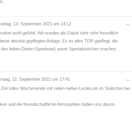
e,
D
...
ntag, 13. September 2021
um
14:12
M
sofort wohl gefühlt. Wir wurden als Gäste sehr sehr freundlich
e
ser absolut gepflegten Anlage. Es ist alles TOP gepflegt, die
h den lieben Dieter (Sportwart) unser Sportabzeichen machen.
D
...
ntag, 12. September 2021
um
17:41
M
a.Ein tolles Wochenende mit vielen netten Leuten,ob im Stübchen bei
e
en und die freundschaftliche Atmosphäre haben uns davon