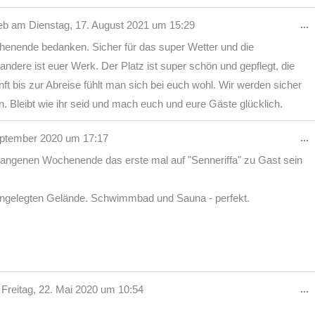
D
...
ieb am
Dienstag, 17. August 2021
um
15:29
M
enende bedanken. Sicher für das super Wetter und die
e
ndere ist euer Werk. Der Platz ist super schön und gepflegt, die
unft bis zur Abreise fühlt man sich bei euch wohl. Wir werden sicher
. Bleibt wie ihr seid und mach euch und eure Gäste glücklich.
D
...
eptember 2020
um
17:17
M
gangenen Wochenende das erste mal auf "Senneriffa" zu Gast sein
e
gelegten Gelände. Schwimmbad und Sauna - perfekt.
D
...
Freitag, 22. Mai 2020
um
10:54
M