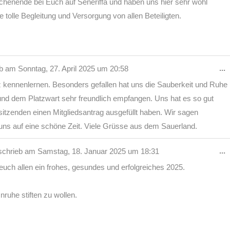
henende bei Euch auf Seneriffa und haben uns hier sehr wohl
e
 tolle Begleitung und Versorgung von allen Beteiligten.
D
...
eb am
Sonntag, 27. April 2025
um
20:58
M
kennenlernen. Besonders gefallen hat uns die Sauberkeit und Ruhe
e
nd dem Platzwart sehr freundlich empfangen. Uns hat es so gut
itzenden einen Mitgliedsantrag ausgefüllt haben. Wir sagen
ns auf eine schöne Zeit. Viele Grüsse aus dem Sauerland.
D
...
schrieb am
Samstag, 18. Januar 2025
um
18:31
M
ch allen ein frohes, gesundes und erfolgreiches 2025.
e
nruhe stiften zu wollen.