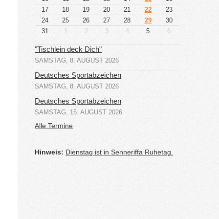
17
18
19
20
21
22
23
24
25
26
27
28
29
30
31
1
2
3
4
5
6
"Tischlein deck Dich"
SAMSTAG, 8. AUGUST 2026
Deutsches Sportabzeichen
SAMSTAG, 8. AUGUST 2026
Deutsches Sportabzeichen
SAMSTAG, 15. AUGUST 2026
Alle Termine
iese
etabox
Hinweis:
Dienstag ist in Senneriffa Ruhetag.
in-/ausblenden.
iese
etabox