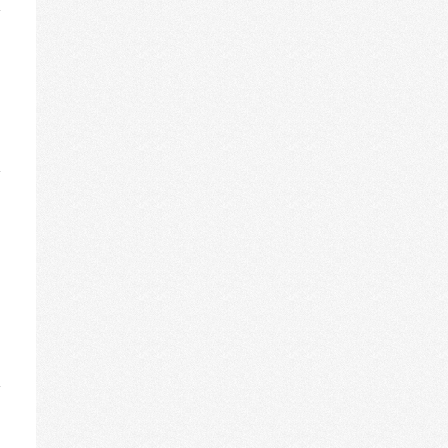
iese
etabox
in-/ausblenden.
iese
etabox
in-/ausblenden.
iese
etabox