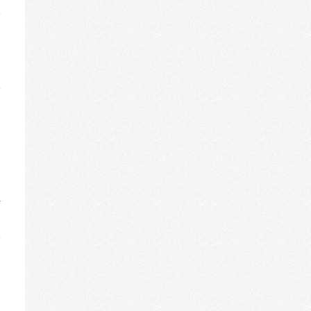
iese
etabox
in-/ausblenden.
iese
etabox
in-/ausblenden.
r
iese
etabox
in-/ausblenden.