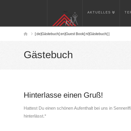
AKTUELLES
TE
Home
[:de]Gästebuch[:en]Guest Book[:nl]Gästebuch[:]
Gästebuch
Hinterlasse einen Gruß!
Hattest Du einen schönen Aufenthalt bei uns in Senneri
hinterlässt.*