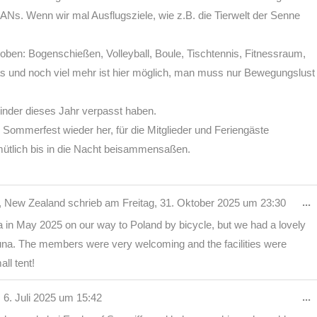
Ns. Wenn wir mal Ausflugsziele, wie z.B. die Tierwelt der Senne
hoben: Bogenschießen, Volleyball, Boule, Tischtennis, Fitnessraum,
 und noch viel mehr ist hier möglich, man muss nur Bewegungslust
Kinder dieses Jahr verpasst haben.
 Sommerfest wieder her, für die Mitglieder und Feriengäste
emütlich bis in die Nacht beisammensaßen.
D
...
, New Zealand
schrieb am
Freitag, 31. Oktober 2025
um
23:30
M
fa in May 2025 on our way to Poland by bicycle, but we had a lovely
e
na. The members were very welcoming and the facilities were
ll tent!
D
...
6. Juli 2025
um
15:42
M