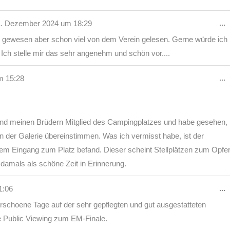
D
...
1. Dezember 2024
um
18:29
M
ch gewesen aber schon viel von dem Verein gelesen. Gerne würde ich
e
Ich stelle mir das sehr angenehm und schön vor....
D
...
m
15:28
M
e
 und meinen Brüdern Mitglied des Campingplatzes und habe gesehen,
n der Galerie übereinstimmen. Was ich vermisst habe, ist der
dem Eingang zum Platz befand. Dieser scheint Stellplätzen zum Opfe
e damals als schöne Zeit in Erinnerung.
D
...
1:06
M
erschoene Tage auf der sehr gepflegten und gut ausgestatteten
e
e Public Viewing zum EM-Finale.