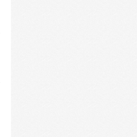
in-/ausblenden.
iese
etabox
in-/ausblenden.
iese
etabox
in-/ausblenden.