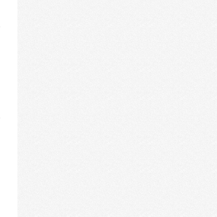
iese
etabox
in-/ausblenden.
iese
etabox
in-/ausblenden.