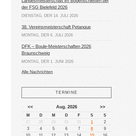
Landesmeisterschaft im Bogenschießen bei
der FSG Bielefeld 2026
DIENSTAG, DER 14. JULI 2026
38. Vereinsmeisterschaft Petanque
MONTAG, DER 6. JULI 2026
DFK – Boule-Meisterschaften 2026
Braunschweig
MONTAG, DER 1. JUNI 2026
iese
Alle Nachrichten
etabox
in-/ausblenden.
TERMINE
<<
Aug. 2026
>>
M
D
M
D
F
S
S
27
28
29
30
31
1
2
3
4
5
6
7
8
9
10
11
12
13
14
15
16