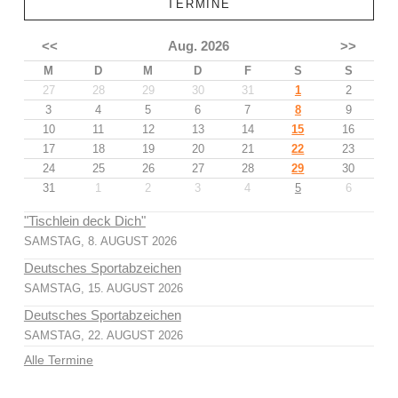
TERMINE
<<
Aug. 2026
>>
M
D
M
D
F
S
S
27
28
29
30
31
1
2
3
4
5
6
7
8
9
10
11
12
13
14
15
16
17
18
19
20
21
22
23
24
25
26
27
28
29
30
31
1
2
3
4
5
6
"Tischlein deck Dich"
SAMSTAG, 8. AUGUST 2026
Deutsches Sportabzeichen
SAMSTAG, 15. AUGUST 2026
Deutsches Sportabzeichen
SAMSTAG, 22. AUGUST 2026
Alle Termine