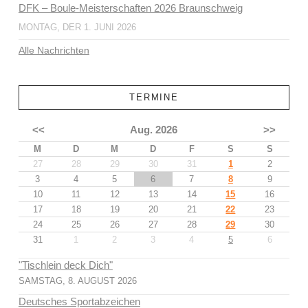
DFK – Boule-Meisterschaften 2026 Braunschweig
MONTAG, DER 1. JUNI 2026
Alle Nachrichten
TERMINE
<<
Aug. 2026
>>
M
D
M
D
F
S
S
27
28
29
30
31
1
2
3
4
5
6
7
8
9
10
11
12
13
14
15
16
17
18
19
20
21
22
23
24
25
26
27
28
29
30
31
1
2
3
4
5
6
"Tischlein deck Dich"
SAMSTAG, 8. AUGUST 2026
Deutsches Sportabzeichen