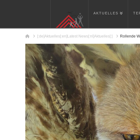
AKTUELLES
TE
Home
[:de]Aktuelles[:en]Latest News[:nl]Aktuelles[:]
Rollende Wa