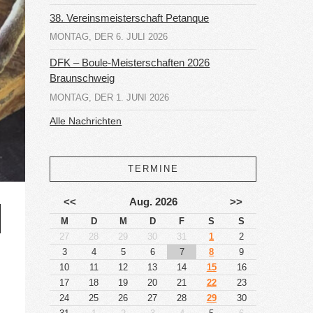
38. Vereinsmeisterschaft Petanque
MONTAG, DER 6. JULI 2026
DFK – Boule-Meisterschaften 2026
Braunschweig
MONTAG, DER 1. JUNI 2026
Alle Nachrichten
TERMINE
<<
Aug. 2026
>>
M
D
M
D
F
S
S
27
28
29
30
31
1
2
3
4
5
6
7
8
9
10
11
12
13
14
15
16
17
18
19
20
21
22
23
24
25
26
27
28
29
30