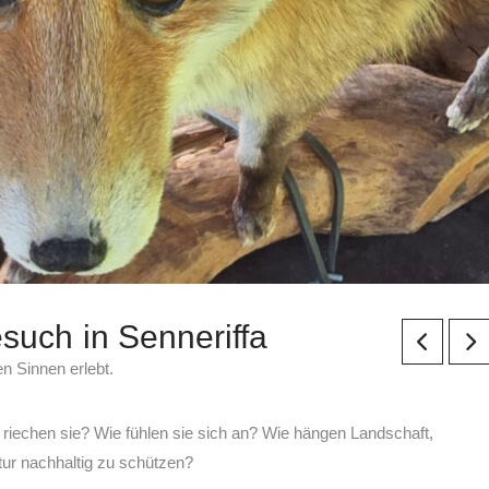
such in Senneriffa
n Sinnen erlebt.
 riechen sie? Wie fühlen sie sich an? Wie hängen Landschaft,
ur nachhaltig zu schützen?