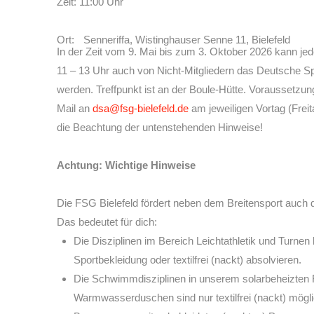
Zeit: 11:00 Uhr
Ort: Senneriffa, Wistinghauser Senne 11, Bielefeld
In der Zeit vom 9. Mai bis zum 3. Oktober 2026 kann jed
11 – 13 Uhr auch von Nicht-Mitgliedern das Deutsche S
werden. Treffpunkt ist an der Boule-Hütte. Voraussetzun
Mail an
dsa@fsg-bielefeld.de
am jeweiligen Vortag (Freit
die Beachtung der untenstehenden Hinweise!
Achtung: Wichtige Hinweise
Die FSG Bielefeld fördert neben dem Breitensport auch di
Das bedeutet für dich:
Die Disziplinen im Bereich Leichtathletik und Turnen
Sportbekleidung oder textilfrei (nackt) absolvieren.
Die Schwimmdisziplinen in unserem solarbeheizten 
Warmwasserduschen sind nur textilfrei (nackt) mögli