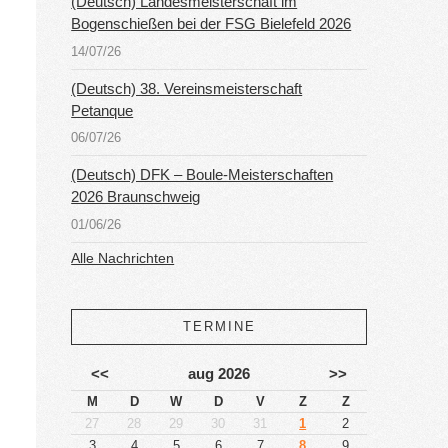
(Deutsch) Landesmeisterschaft im
Bogenschießen bei der FSG Bielefeld 2026
14/07/26
(Deutsch) 38. Vereinsmeisterschaft
Petanque
06/07/26
(Deutsch) DFK – Boule-Meisterschaften
2026 Braunschweig
01/06/26
Alle Nachrichten
TERMINE
<<
aug 2026
>>
M
D
W
D
V
Z
Z
27
28
29
30
31
1
2
3
4
5
6
7
8
9