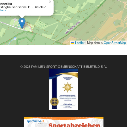
×
nneriffa
stinghauser Senne 11 - Bielefeld
tails
Leaflet
|
Map data ©
OpenStreetMap
© 2025 FAMILIEN-SPORT-GEMEINSCHAFT BIELEFELD E. V.