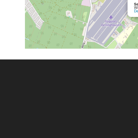
Se
Wi
De