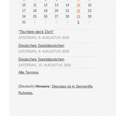
10
11
12
13
14
15
16
17
18
19
20
21
22
23
24
25
26
27
28
29
30
31
1
2
3
4
5
6
"Tischlein deck Dich"
ZATERDAG, 8. AUGUSTUS 2026
Deutsches Sportabzeichen
ZATERDAG, 8. AUGUSTUS 2026
Deutsches Sportabzeichen
ZATERDAG, 15. AUGUSTUS 2026
Alle Termine
(Deutsch)
Hinweis:
Dienstag ist in Senneriffa
Ruhetag.