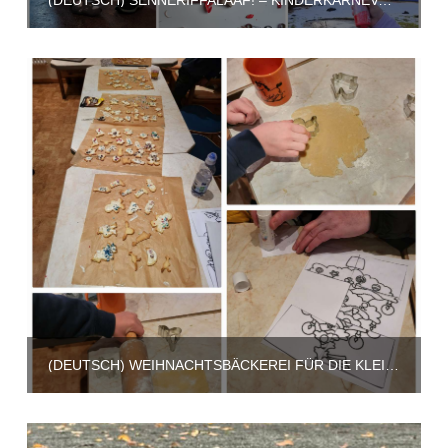
(DEUTSCH) SENNERIFFALAAF! – KINDERKARNEVAL AUF UNSEREM GELÄNDE
(DEUTSCH) WEIHNACHTSBÄCKEREI FÜR DIE KLEINEN UND „DIE FEUERZANGENBOWLE“ FÜR DIE GROSSEN