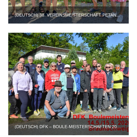
(DEUTSCH) 38. VEREINSMEISTERSCHAFT PETANQUE
(DEUTSCH) DFK – BOULE-MEISTERSCHAFTEN 2026 BRAUNSCHWEIG