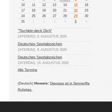
10
11
12
13
14
15
16
17
18
19
20
21
22
23
24
25
26
27
28
29
30
31
1
2
3
4
5
6
"Tischlein deck Dich"
ZATERDAG, 8. AUGUSTUS 2026
Deutsches Sportabzeichen
ZATERDAG, 8. AUGUSTUS 2026
Deutsches Sportabzeichen
ZATERDAG, 15. AUGUSTUS 2026
Alle Termine
(Deutsch)
Hinweis:
Dienstag ist in Senneriffa
Ruhetag.