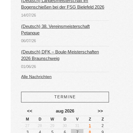
(Deutsch) Landesmeisterschaft im
Bogenschießen bei der FSG Bielefeld 2026
14/07/26
(Deutsch) 38. Vereinsmeisterschaft
Petanque
06/07/26
(Deutsch) DFK – Boule-Meisterschaften
2026 Braunschweig
01/06/26
Alle Nachrichten
TERMINE
<<
aug 2026
>>
M
D
W
D
V
Z
Z
27
28
29
30
31
1
2
3
4
5
6
7
8
9