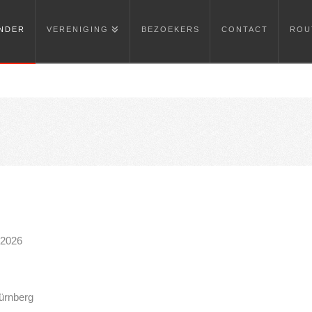
NDER
VERENIGING
BEZOEKERS
CONTACT
ROU
 2026
Nürnberg