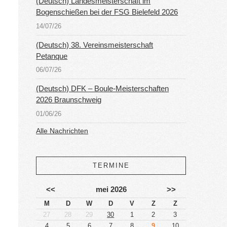
(Deutsch) Landesmeisterschaft im
Bogenschießen bei der FSG Bielefeld 2026
14/07/26
(Deutsch) 38. Vereinsmeisterschaft
Petanque
06/07/26
(Deutsch) DFK – Boule-Meisterschaften
2026 Braunschweig
01/06/26
Alle Nachrichten
TERMINE
<<
mei 2026
>>
M
D
W
D
V
Z
Z
27
28
29
30
1
2
3
4
5
6
7
8
9
10