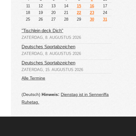
11
12
13
14
15
16
17
18
19
20
21
22
23
24
25
26
27
28
29
30
31
"Tischlein deck Dich"
ZATERDAG, 8. AUGUSTUS 2026
Deutsches Sportabzeichen
ZATERDAG, 8. AUGUSTUS 2026
Deutsches Sportabzeichen
ZATERDAG, 15. AUGUSTUS 2026
Alle Termine
(Deutsch)
Hinweis:
Dienstag ist in Senneriffa
Ruhetag.