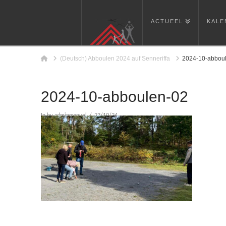
ACTUEEL
KALE
Home
(Deutsch) Abboulen 2024 auf Senneriffa
2024-10-abbou
2024-10-abboulen-02
In by adminmanuel
23/10/24