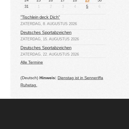
24
25
26
27
28
29
30
31
1
2
3
4
5
6
"Tischlein deck Dich"
ZATERDAG, 8. AUGUSTUS 2026
Deutsches Sportabzeichen
ZATERDAG, 15. AUGUSTUS 2026
Deutsches Sportabzeichen
ZATERDAG, 22. AUGUSTUS 2026
Alle Termine
(Deutsch)
Hinweis:
Dienstag ist in Senneriffa
Ruhetag.