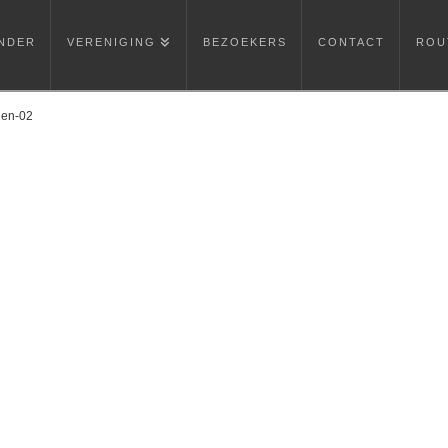
NDER
VERENIGING
BEZOEKERS
CONTACT
ROU
len-02