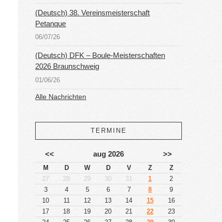
(Deutsch) 38. Vereinsmeisterschaft
Petanque
06/07/26
(Deutsch) DFK – Boule-Meisterschaften
2026 Braunschweig
01/06/26
Alle Nachrichten
TERMINE
<<
aug 2026
>>
M
D
W
D
V
Z
Z
27
28
29
30
31
1
2
3
4
5
6
7
8
9
10
11
12
13
14
15
16
17
18
19
20
21
22
23