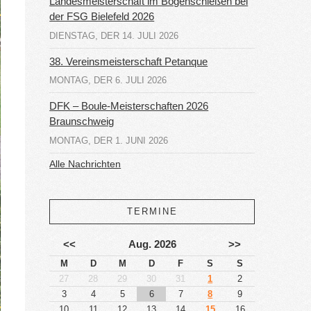
Landesmeisterschaft im Bogenschießen bei
der FSG Bielefeld 2026
DIENSTAG, DER 14. JULI 2026
38. Vereinsmeisterschaft Petanque
MONTAG, DER 6. JULI 2026
DFK – Boule-Meisterschaften 2026
Braunschweig
MONTAG, DER 1. JUNI 2026
Alle Nachrichten
TERMINE
<<
Aug. 2026
>>
M
D
M
D
F
S
S
27
28
29
30
31
1
2
3
4
5
6
7
8
9
10
11
12
13
14
15
16