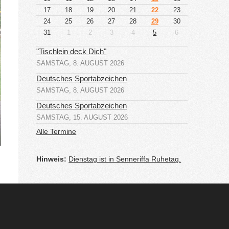
17
18
19
20
21
22
23
24
25
26
27
28
29
30
31
1
2
3
4
5
6
"Tischlein deck Dich"
SAMSTAG, 8. AUGUST 2026
Deutsches Sportabzeichen
SAMSTAG, 8. AUGUST 2026
Deutsches Sportabzeichen
SAMSTAG, 15. AUGUST 2026
Alle Termine
Hinweis:
Dienstag ist in Senneriffa Ruhetag.