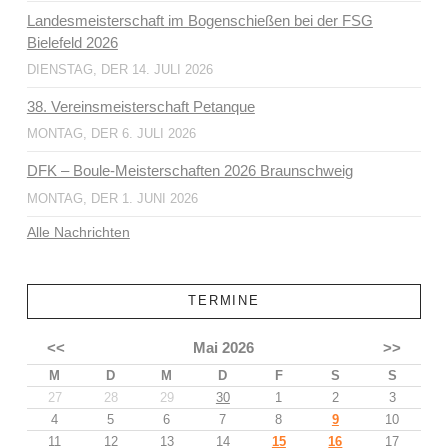
Landesmeisterschaft im Bogenschießen bei der FSG
Bielefeld 2026
DIENSTAG, DER 14. JULI 2026
38. Vereinsmeisterschaft Petanque
MONTAG, DER 6. JULI 2026
DFK – Boule-Meisterschaften 2026 Braunschweig
MONTAG, DER 1. JUNI 2026
Alle Nachrichten
TERMINE
<<
Mai 2026
>>
M
D
M
D
F
S
S
27
28
29
30
1
2
3
4
5
6
7
8
9
10
11
12
13
14
15
16
17