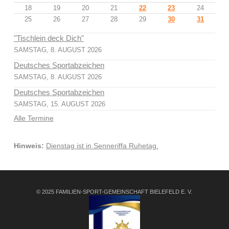
18
19
20
21
22
23
24
25
26
27
28
29
30
31
"Tischlein deck Dich"
SAMSTAG, 8. AUGUST 2026
Deutsches Sportabzeichen
SAMSTAG, 8. AUGUST 2026
Deutsches Sportabzeichen
SAMSTAG, 15. AUGUST 2026
Alle Termine
Hinweis:
Dienstag ist in Senneriffa Ruhetag.
© 2025 FAMILIEN-SPORT-GEMEINSCHAFT BIELEFELD E. V.