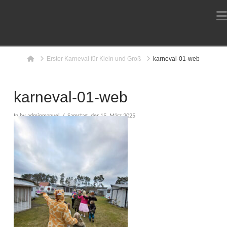
Home
Erster Karneval für Klein und Groß
karneval-01-web
karneval-01-web
In by adminmanuel
Samstag, der 15. März 2025