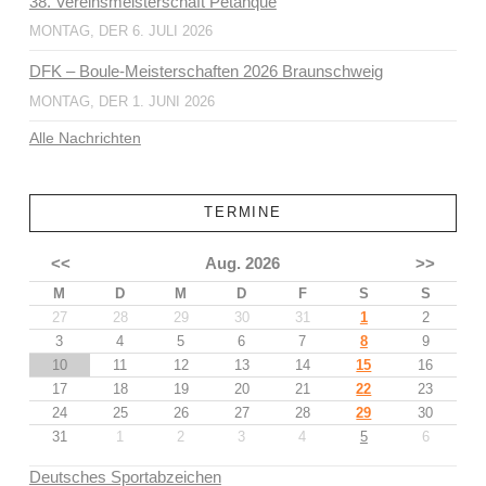
38. Vereinsmeisterschaft Petanque
MONTAG, DER 6. JULI 2026
DFK – Boule-Meisterschaften 2026 Braunschweig
MONTAG, DER 1. JUNI 2026
Alle Nachrichten
TERMINE
<<
Aug. 2026
>>
M
D
M
D
F
S
S
27
28
29
30
31
1
2
3
4
5
6
7
8
9
10
11
12
13
14
15
16
17
18
19
20
21
22
23
24
25
26
27
28
29
30
31
1
2
3
4
5
6
Deutsches Sportabzeichen