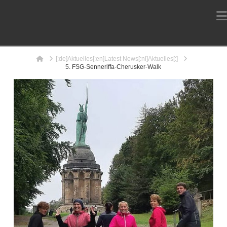
Home
[:de]Aktuelles[:en]Latest News[:nl]Aktuelles[:]
5. FSG-Senneriffa-Cherusker-Walk