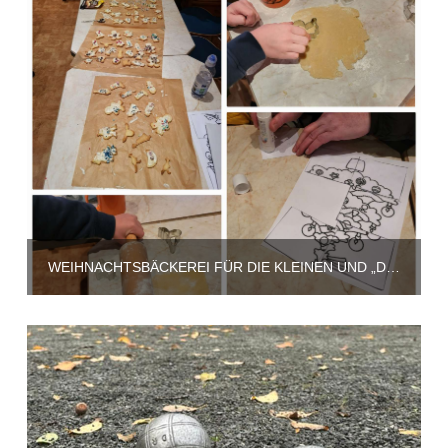
WEIHNACHTSBÄCKEREI FÜR DIE KLEINEN UND „DIE FEUERZANGENBOWLE“ FÜR DIE GROSSEN