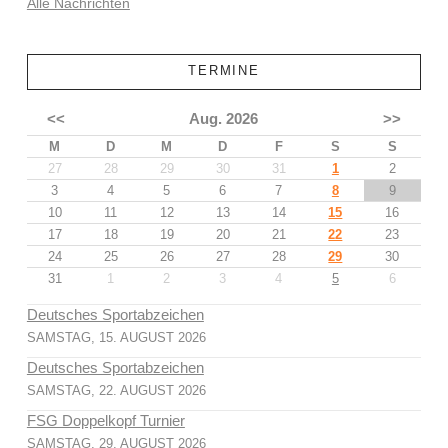
Alle Nachrichten
TERMINE
<<
Aug. 2026
>>
M
D
M
D
F
S
S
27
28
29
30
31
1
2
3
4
5
6
7
8
9
10
11
12
13
14
15
16
17
18
19
20
21
22
23
24
25
26
27
28
29
30
31
1
2
3
4
5
6
Deutsches Sportabzeichen
SAMSTAG, 15. AUGUST 2026
Deutsches Sportabzeichen
SAMSTAG, 22. AUGUST 2026
FSG Doppelkopf Turnier
SAMSTAG, 29. AUGUST 2026