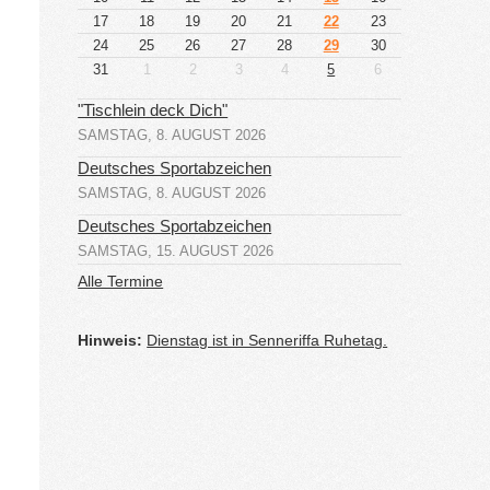
17
18
19
20
21
22
23
24
25
26
27
28
29
30
31
1
2
3
4
5
6
"Tischlein deck Dich"
SAMSTAG, 8. AUGUST 2026
Deutsches Sportabzeichen
SAMSTAG, 8. AUGUST 2026
Deutsches Sportabzeichen
SAMSTAG, 15. AUGUST 2026
Alle Termine
Hinweis:
Dienstag ist in Senneriffa Ruhetag.