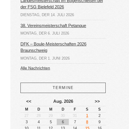
Landesmeisterschaft im Bogenschießen bei
der FSG Bielefeld 2026
DIENSTAG, DER 14. JULI 2026
38. Vereinsmeisterschaft Petanque
MONTAG, DER 6. JULI 2026
DFK – Boule-Meisterschaften 2026
Braunschweig
MONTAG, DER 1. JUNI 2026
Alle Nachrichten
TERMINE
<<
Aug. 2026
>>
M
D
M
D
F
S
S
27
28
29
30
31
1
2
3
4
5
6
7
8
9
10
11
12
13
14
15
16