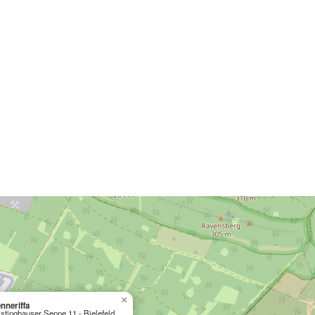
×
nneriffa
stinghauser Senne 11 - Bielefeld