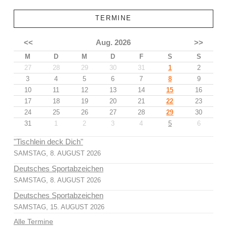
TERMINE
<<
Aug. 2026
>>
M
D
M
D
F
S
S
27
28
29
30
31
1
2
3
4
5
6
7
8
9
10
11
12
13
14
15
16
17
18
19
20
21
22
23
24
25
26
27
28
29
30
31
1
2
3
4
5
6
"Tischlein deck Dich"
SAMSTAG, 8. AUGUST 2026
Deutsches Sportabzeichen
SAMSTAG, 8. AUGUST 2026
Deutsches Sportabzeichen
SAMSTAG, 15. AUGUST 2026
Alle Termine