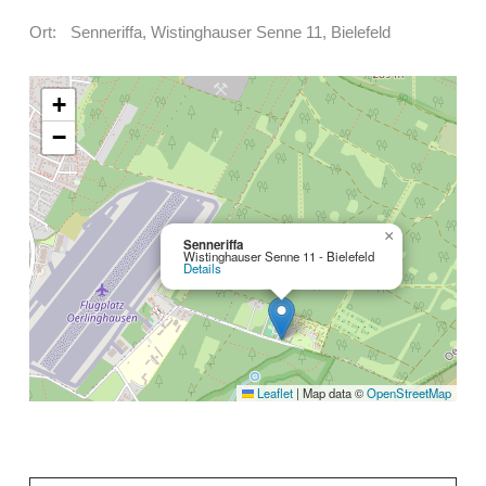
Ort: Senneriffa, Wistinghauser Senne 11, Bielefeld
+
−
×
Senneriffa
Wistinghauser Senne 11 - Bielefeld
Details
Leaflet
|
Map data ©
OpenStreetMap