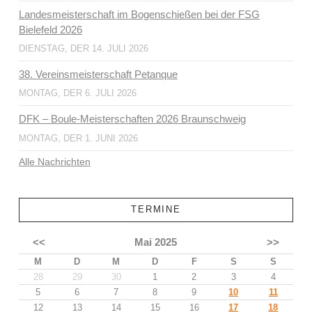
Landesmeisterschaft im Bogenschießen bei der FSG
Bielefeld 2026
DIENSTAG, DER 14. JULI 2026
38. Vereinsmeisterschaft Petanque
MONTAG, DER 6. JULI 2026
DFK – Boule-Meisterschaften 2026 Braunschweig
MONTAG, DER 1. JUNI 2026
Alle Nachrichten
TERMINE
<<
Mai 2025
>>
M
D
M
D
F
S
S
28
29
30
1
2
3
4
5
6
7
8
9
10
11
12
13
14
15
16
17
18