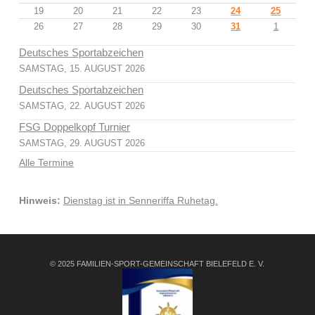
19
20
21
22
23
24
25
26
27
28
29
30
31
1
Deutsches Sportabzeichen
SAMSTAG, 15. AUGUST 2026
Deutsches Sportabzeichen
SAMSTAG, 22. AUGUST 2026
FSG Doppelkopf Turnier
SAMSTAG, 29. AUGUST 2026
Alle Termine
Hinweis:
Dienstag ist in Senneriffa Ruhetag.
© 2025 FAMILIEN-SPORT-GEMEINSCHAFT BIELEFELD E. V.