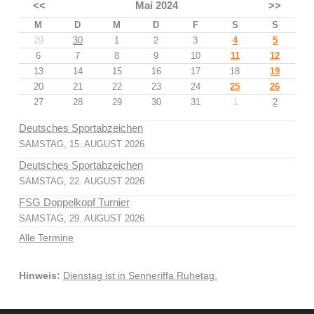
<<
Mai 2024
>>
M
D
M
D
F
S
S
29
30
1
2
3
4
5
6
7
8
9
10
11
12
13
14
15
16
17
18
19
20
21
22
23
24
25
26
27
28
29
30
31
1
2
Deutsches Sportabzeichen
SAMSTAG, 15. AUGUST 2026
Deutsches Sportabzeichen
SAMSTAG, 22. AUGUST 2026
FSG Doppelkopf Turnier
SAMSTAG, 29. AUGUST 2026
Alle Termine
Hinweis:
Dienstag ist in Senneriffa Ruhetag.